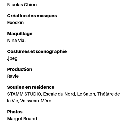
Nicolas Ghion
Création des masques
Exoskin
Maquillage
Nina Vial
Costumes et scénographie
⇠ PRÉCÉDENTE
SUIVANTE ⇢
.jpeg
FERMER (ECHAP)
Production
Ravie
Soutien en résidence
STAMM STUDIO, Escale du Nord, Le Salon, Théâtre de
la Vie, Vaisseau-Mère
Photos
Margot Briand