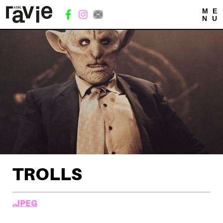
M
E
N
U
TROLLS
.JPEG